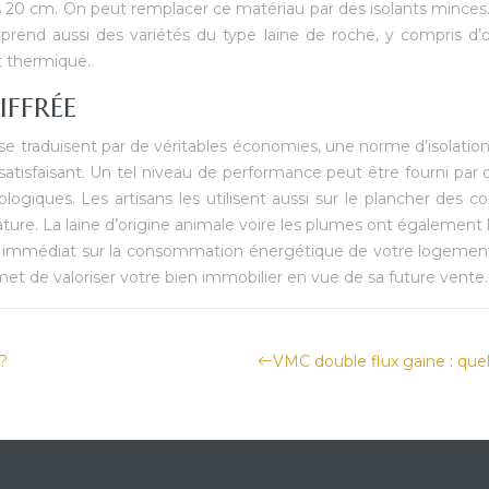
20 cm. On peut remplacer ce matériau par des isolants minces. 
omprend aussi des variétés du type laine de roche, y compris 
t thermique.
IFFRÉE
se traduisent par de véritables économies, une norme d’isolatio
satisfaisant. Un tel niveau de performance peut être fourni par
ologiques. Les artisans les utilisent aussi sur le plancher des
ture. La laine d’origine animale voire les plumes ont également 
 immédiat sur la consommation énergétique de votre logement. 
met de valoriser votre bien immobilier en vue de sa future vente.
?
VMC double flux gaine : quel i