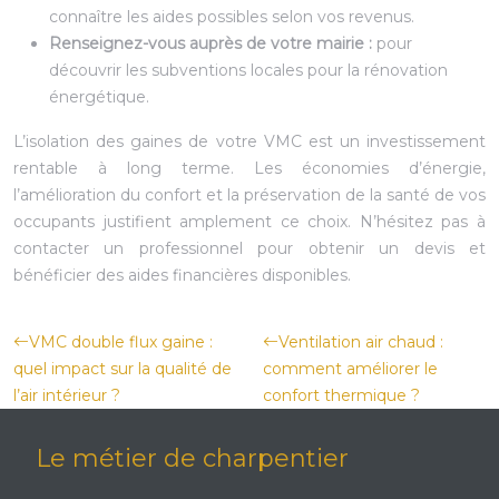
connaître les aides possibles selon vos revenus.
Renseignez-vous auprès de votre mairie :
pour
découvrir les subventions locales pour la rénovation
énergétique.
L’isolation des gaines de votre VMC est un investissement
rentable à long terme. Les économies d’énergie,
l’amélioration du confort et la préservation de la santé de vos
occupants justifient amplement ce choix. N’hésitez pas à
contacter un professionnel pour obtenir un devis et
bénéficier des aides financières disponibles.
VMC double flux gaine :
Ventilation air chaud :
quel impact sur la qualité de
comment améliorer le
l’air intérieur ?
confort thermique ?
Le métier de charpentier