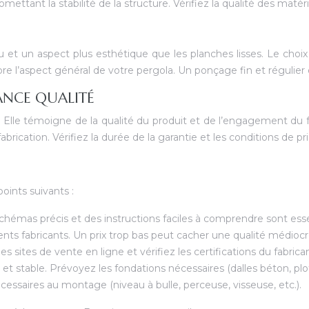
ant la stabilité de la structure. Vérifiez la qualité des matéria
au et un aspect plus esthétique que les planches lisses. Le choi
ore l’aspect général de votre pergola. Un ponçage fin et régulier 
RANCE QUALITÉ
Elle témoigne de la qualité du produit et de l’engagement du fa
ication. Vérifiez la durée de la garantie et les conditions de pr
oints suivants :
chémas précis et des instructions faciles à comprendre sont essen
nts fabricants. Un prix trop bas peut cacher une qualité médiocre. 
les sites de vente en ligne et vérifiez les certifications du fabrica
t et stable. Prévoyez les fondations nécessaires (dalles béton, plo
cessaires au montage (niveau à bulle, perceuse, visseuse, etc.).