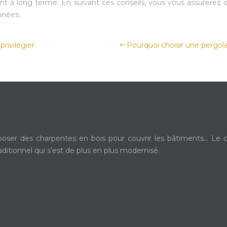
nt à long terme. En suivant ces conseils, vous vous assurerez d
nnées.
rivilégier
Pourquoi choisir une pergol
poser des charpentes en bois pour couvrir les bâtiments… Le cha
aditionnel qui s’est de plus en plus modernisé.