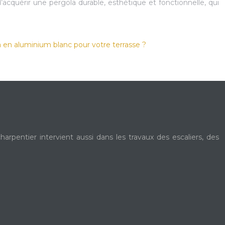
’acquérir une pergola durable, esthétique et fonctionnelle, qui
a en aluminium blanc pour votre terrasse ?
rpentier intervient aussi dans les travaux des escaliers, des