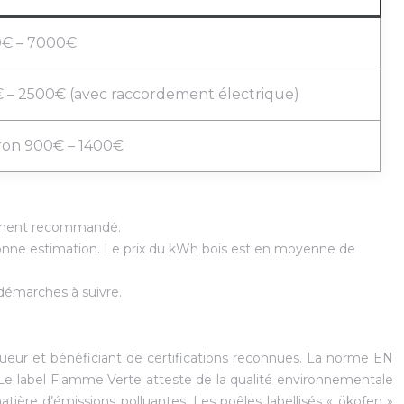
€ – 7000€
 – 2500€ (avec raccordement électrique)
ron 900€ – 1400€
ortement recommandé.
 bonne estimation. Le prix du kWh bois est en moyenne de
 démarches à suivre.
gueur et bénéficiant de certifications reconnues. La norme EN
. Le label Flamme Verte atteste de la qualité environnementale
ière d’émissions polluantes. Les poêles labellisés « ökofen »