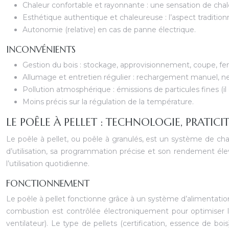
Chaleur confortable et rayonnante : une sensation de chal
Esthétique authentique et chaleureuse : l’aspect tradition
Autonomie (relative) en cas de panne électrique.
INCONVÉNIENTS
Gestion du bois : stockage, approvisionnement, coupe, fe
Allumage et entretien régulier : rechargement manuel, n
Pollution atmosphérique : émissions de particules fines (il es
Moins précis sur la régulation de la température.
LE POÊLE À PELLET : TECHNOLOGIE, PRATI
Le poêle à pellet, ou poêle à granulés, est un système de cha
d’utilisation, sa programmation précise et son rendement él
l’utilisation quotidienne.
FONCTIONNEMENT
Le poêle à pellet fonctionne grâce à un système d’alimentation
combustion est contrôlée électroniquement pour optimiser le
ventilateur). Le type de pellets (certification, essence de bo