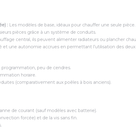
ée) :
Les modèles de base, idéaux pour chauffer une seule pièce.
ieurs pièces grâce à un système de conduits.
uffage central, ils peuvent alimenter radiateurs ou plancher chau
ité et une autonomie accrues en permettant l’utilisation des deu
ue, programmation, peu de cendres.
ammation horaire.
uites (comparativement aux poêles à bois anciens).
panne de courant (sauf modèles avec batterie).
vection forcée) et de la vis sans fin.
.