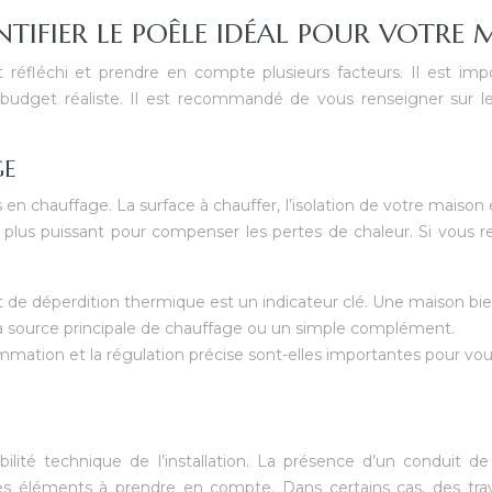
TIFIER LE POÊLE IDÉAL POUR VOTRE 
réfléchi et prendre en compte plusieurs facteurs. Il est imp
udget réaliste. Il est recommandé de vous renseigner sur les
GE
en chauffage. La surface à chauffer, l’isolation de votre maiso
 plus puissant pour compenser les pertes de chaleur. Si vous
t de déperdition thermique est un indicateur clé. Une maison bi
a la source principale de chauffage ou un simple complément.
mation et la régulation précise sont-elles importantes pour vo
S
sabilité technique de l’installation. La présence d’un conduit
t des éléments à prendre en compte. Dans certains cas, des 