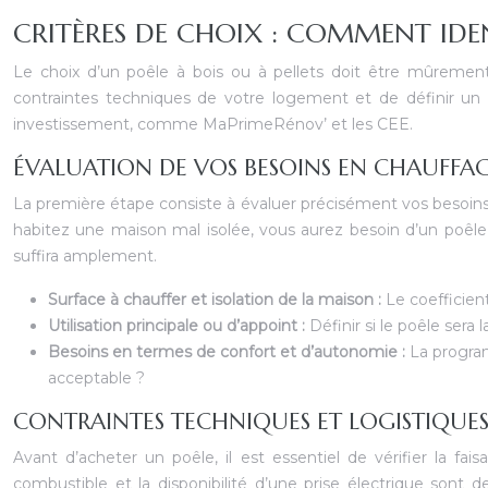
CRITÈRES DE CHOIX : COMMENT IDEN
Le choix d’un poêle à bois ou à pellets doit être mûrement 
contraintes techniques de votre logement et de définir un b
investissement, comme MaPrimeRénov’ et les CEE.
ÉVALUATION DE VOS BESOINS EN CHAUFFA
La première étape consiste à évaluer précisément vos besoins 
habitez une maison mal isolée, vous aurez besoin d’un poêle
suffira amplement.
Surface à chauffer et isolation de la maison :
Le coefficien
Utilisation principale ou d’appoint :
Définir si le poêle ser
Besoins en termes de confort et d’autonomie :
La program
acceptable ?
CONTRAINTES TECHNIQUES ET LOGISTIQUE
Avant d’acheter un poêle, il est essentiel de vérifier la fai
combustible et la disponibilité d’une prise électrique son