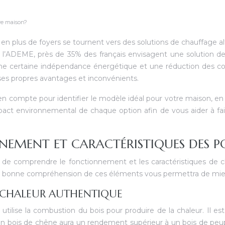
tre maison?
en plus de foyers se tournent vers des solutions de chauffage alte
e l’ADEME, près de 35% des français envisagent une solution de
t une certaine indépendance énergétique et une réduction des c
ses propres avantages et inconvénients.
en compte pour identifier le modèle idéal pour votre maison, en
act environnemental de chaque option afin de vous aider à fai
NEMENT ET CARACTÉRISTIQUES DES PO
ial de comprendre le fonctionnement et les caractéristiques d
 bonne compréhension de ces éléments vous permettra de mieux c
ET CHALEUR AUTHENTIQUE
utilise la combustion du bois pour produire de la chaleur. Il e
 un bois de chêne aura un rendement supérieur à un bois de peup