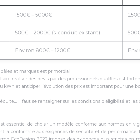
1500€ – 5000€
2500
500€ – 2000€ (si conduit existant)
500€
Environ 800€ – 1200€
Envi
odèles et marques est primordial.
Faire réaliser des devis par des professionnels qualifiés est f
au kWh et anticiper l’évolution des prix est important pour une
ite… Il faut se renseigner sur les conditions d’éligibilité et les
il est essentiel de choisir un modèle conforme aux normes en vi
sent la conformité aux exigences de sécurité et de performance
norme EcoDesign 2022 impose des exigences plus strictes en mat